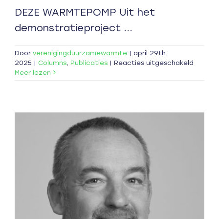
DEZE WARMTEPOMP Uit het
demonstratieproject ...
Door
verenigingduurzamewarmte
|
april 29th,
voor
2025
|
Columns
,
Publicaties
|
Reacties uitgeschakeld
Hybride
Meer lezen
loont