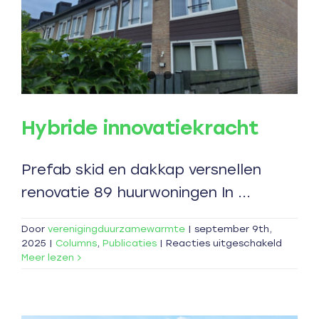
Hybride innovatiekracht
Prefab skid en dakkap versnellen
renovatie 89 huurwoningen In ...
Door
verenigingduurzamewarmte
|
september 9th,
voor
2025
|
Columns
,
Publicaties
|
Reacties uitgeschakeld
Hybride
Meer lezen
innovat