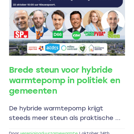
voor
gemeent
warmte
Brede steun voor hybride
warmtepomp in politiek en
gemeenten
De hybride warmtepomp krijgt
steeds meer steun als praktische ...
Door
verenigingduurzamewarmte
|
oktober 24th,