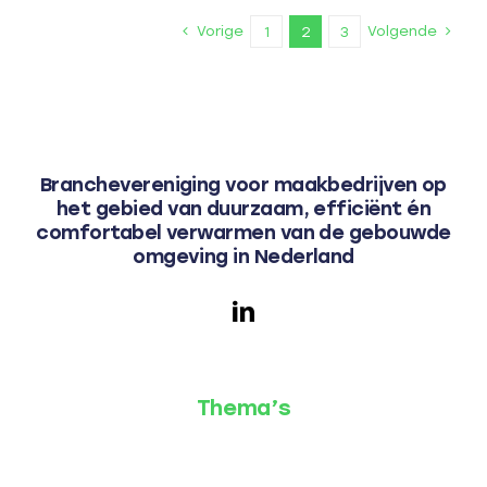
zetten
Vorige
Volgende
1
2
3
als
corporatieprofes
Branchevereniging voor maakbedrijven op
het gebied van duurzaam, efficiënt én
comfortabel verwarmen van de gebouwde
omgeving in Nederland
Thema’s