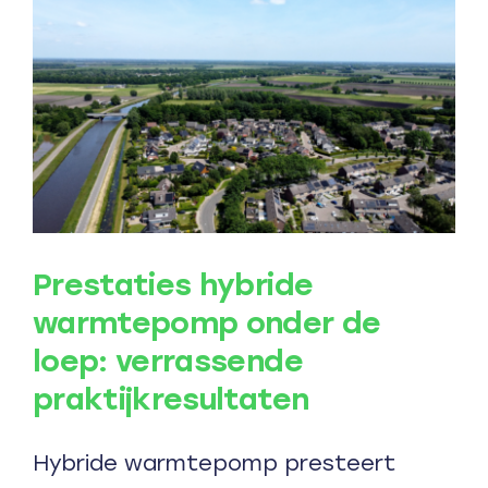
Prestaties hybride
warmtepomp onder de
loep: verrassende
praktijkresultaten
Hybride warmtepomp presteert