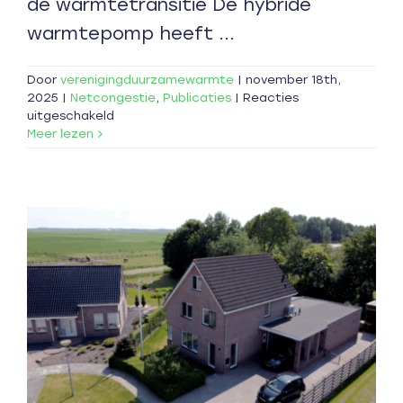
de warmtetransitie De hybride
warmtepomp heeft ...
Door
verenigingduurzamewarmte
|
november 18th,
2025
|
Netcongestie
,
Publicaties
|
Reacties
voor
uitgeschakeld
Brief
Meer lezen
aan
informateur:
De
warmtetransitie
versnellen:
zo
kan
het
wél