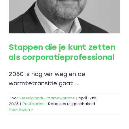
Stappen die je kunt zetten
als corporatieprofessional
2050 is nog ver weg en de
warmtetransitie gaat ...
Door
verenigingduurzamewarmte
|
april 17th,
voor
2025
|
Publicaties
|
Reacties uitgeschakeld
Stappen
Meer lezen
die
je
kunt