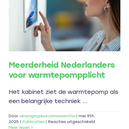
Meerderheid Nederlanders
voor warmtepompplicht
Het kabinet ziet de warmtepomp als
een belangrijke techniek ...
Door
verenigingduurzamewarmte
|
mei 9th,
voor
2025
|
Publicaties
|
Reacties uitgeschakeld
Meerderheid
Meer lezen