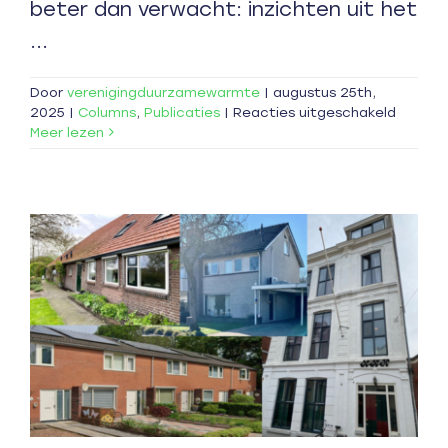
beter dan verwacht: inzichten uit het
...
Door
verenigingduurzamewarmte
|
augustus 25th,
voor
2025
|
Columns
,
Publicaties
|
Reacties uitgeschakeld
Prestat
Meer lezen
hybride
warmt
onder
de
loep:
verras
praktij