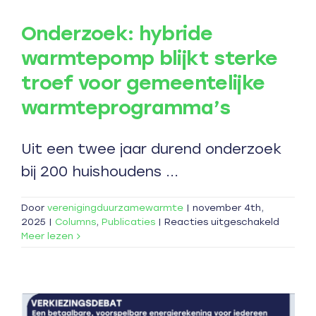
Onderzoek: hybride
warmtepomp blijkt sterke
troef voor gemeentelijke
warmteprogramma’s
Uit een twee jaar durend onderzoek
bij 200 huishoudens ...
Door
verenigingduurzamewarmte
|
november 4th,
voor
2025
|
Columns
,
Publicaties
|
Reacties uitgeschakeld
Onderz
Meer lezen
hybride
warmt
blijkt
sterke
troef