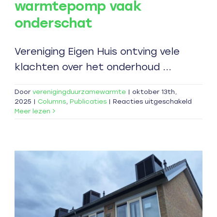
warmtepomp vaak
onderschat
Vereniging Eigen Huis ontving vele
klachten over het onderhoud ...
Door
verenigingduurzamewarmte
|
oktober 13th,
voor
2025
|
Columns
,
Publicaties
|
Reacties uitgeschakeld
Belang
Meer lezen
onderh
warmt
vaak
onders