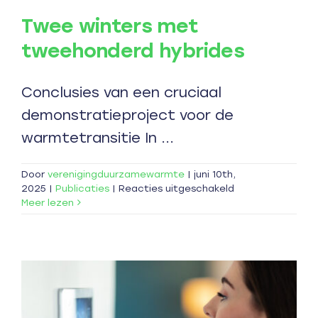
Twee winters met
tweehonderd hybrides
Conclusies van een cruciaal
demonstratieproject voor de
warmtetransitie In ...
Door
verenigingduurzamewarmte
|
juni 10th,
voor
2025
|
Publicaties
|
Reacties uitgeschakeld
Twee
Meer lezen
winters
met
tweehonderd
hybrides