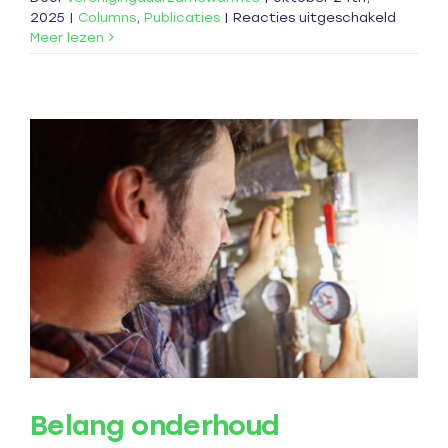
voor
2025
|
Columns
,
Publicaties
|
Reacties uitgeschakeld
Brede
Meer lezen
steun
voor
hybride
warmt
in
politiek
en
gemee
Belang onderhoud