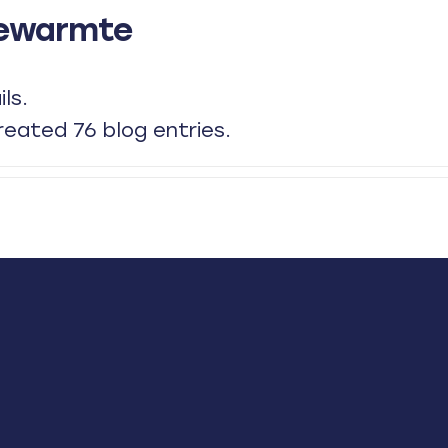
mewarmte
ls.
eated 76 blog entries.