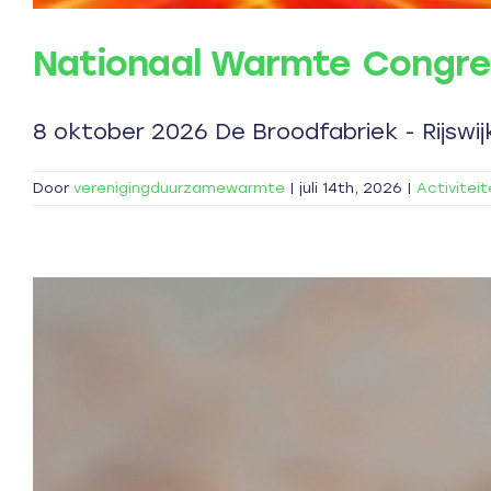
Nationaal Warmte Congr
8 oktober 2026 De Broodfabriek - Rijswijk
Door
verenigingduurzamewarmte
|
juli 14th, 2026
|
Activitei