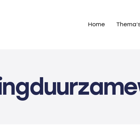
Home
Thema’
gingduurzam