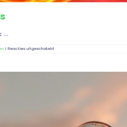
es
 ...
voor
ten
|
Reacties uitgeschakeld
Nationaal
Warmte
Congres