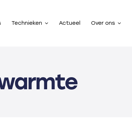
s
Technieken
Actueel
Over ons
ewarmte