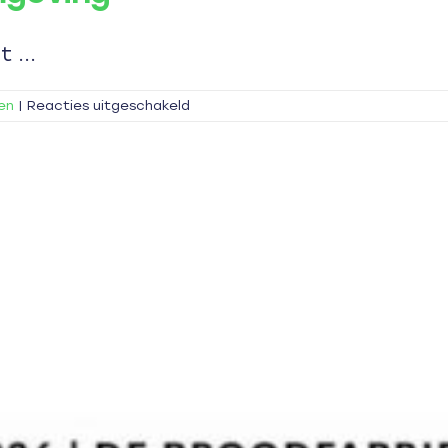
 ...
voor
ten
|
Reacties uitgeschakeld
Klimaattop
Gebouwde
Omgeving