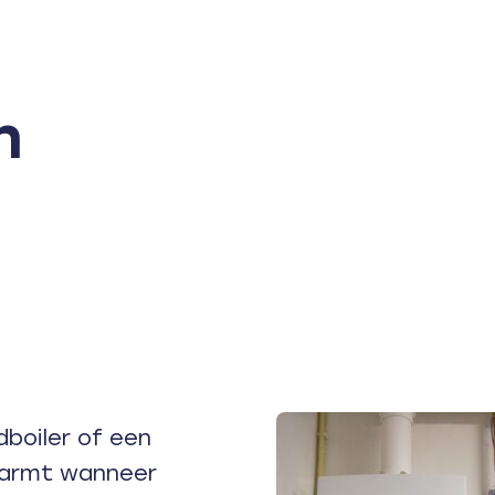
n
boiler of een
warmt wanneer