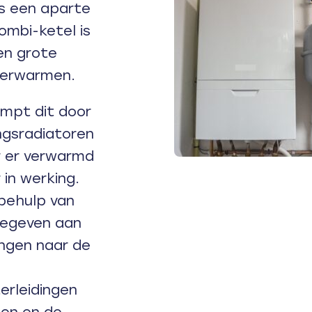
 is een aparte
ombi-ketel is
en grote
verwarmen.
mpt dit door
ngsradiatoren
 er verwarmd
in werking.
behulp van
gegeven aan
ingen naar de
erleidingen
nen en de