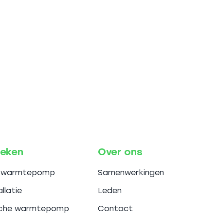
ieken
Over ons
e warmtepomp
Samenwerkingen
llatie
Leden
ische warmtepomp
Contact