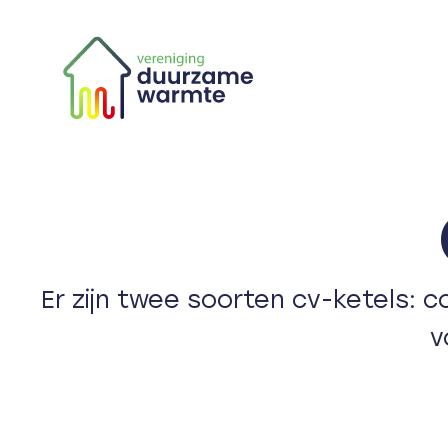
Skip
to
content
Er zijn twee soorten cv-ketels: 
v