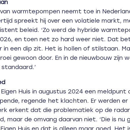
aan
t van warmtepompen neemt toe in Nederlan
kertijd spreekt hij over een volatiele markt,
istent beleid. ‘Zo werd de hybride warmtep
026, en toen net zo hard weer niet. Dat be
in een dip zit. Het is hollen of stilstaan. M
 groei gewoon door. En in de nieuwbouw zij
l standaard.’
ed
 Eigen Huis in augustus 2024 een meldpunt
nde, regende het klachten. Er werden er 
erk erkent dat die problematiek op de radar 
, maar de omvang daarvan niet. ‘Die is nu 
Eigen Huis en dat is alleen maar goed. Het is