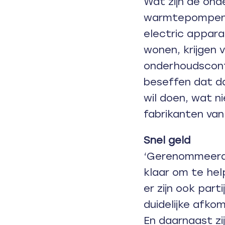
Wat zijn de on
warmtepompen in
electric appar
wonen, krijgen 
onderhoudscont
beseffen dat da
wil doen, wat ni
fabrikanten v
Snel geld
‘Gerenommeerde 
klaar om te hel
er zijn ook par
duidelijke afko
En daarnaast zijn