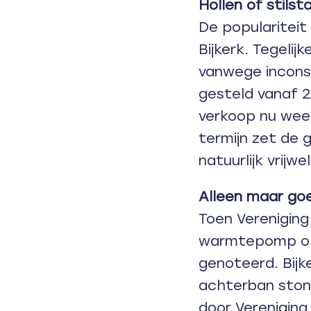
Hollen of stilst
De popularitei
Bijkerk. Tegelij
vanwege incons
gesteld vanaf 2
verkoop nu weer 
termijn zet de
natuurlijk vrijwe
Alleen maar go
Toen Vereniging
warmtepomp ope
genoteerd. Bijk
achterban stond
door Vereniging 