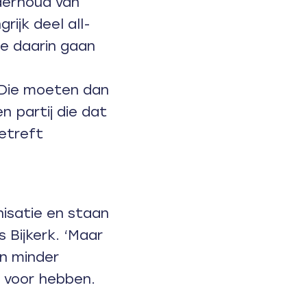
derhoud van
ijk deel all-
e daarin gaan
‘Die moeten dan
n partij die dat
betreft
nisatie en staan
 Bijkerk. ‘Maar
an minder
 voor hebben.