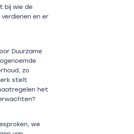
 bij wie de
n verdienen en er
voor Duurzame
 zogenoemde
rhoud, zo
erk stelt
maatregelen het
verwachten?
gesproken, we
ngen van