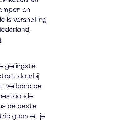
pompen en
 is versnelling
Nederland,
.
e geringste
taat daarbij
dat verband de
bestaande
ns de beste
tric gaan en je