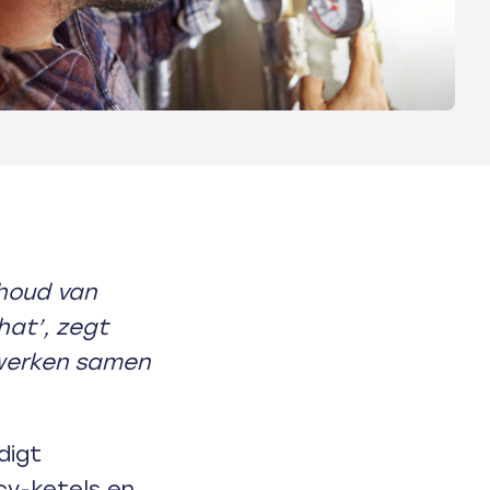
rhoud van
at’, zegt
 werken samen
digt
cv-ketels en