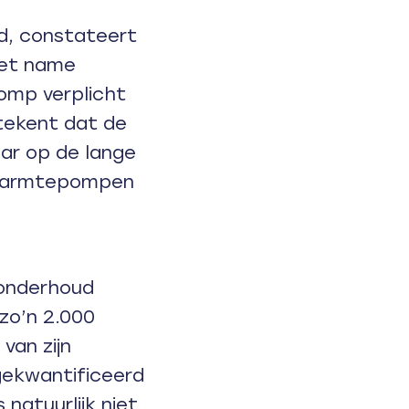
d, constateert
 met name
omp verplicht
tekent dat de
aar op de lange
n warmtepompen
 onderhoud
zo’n 2.000
van zijn
gekwantificeerd
 natuurlijk niet