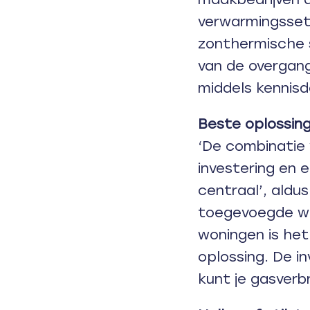
verwarmingsse
zonthermische s
van de overgan
middels kennisd
Beste oplossin
‘De combinatie
investering en 
centraal’, aldus
toegevoegde w
woningen is he
oplossing. De in
kunt je gasverb