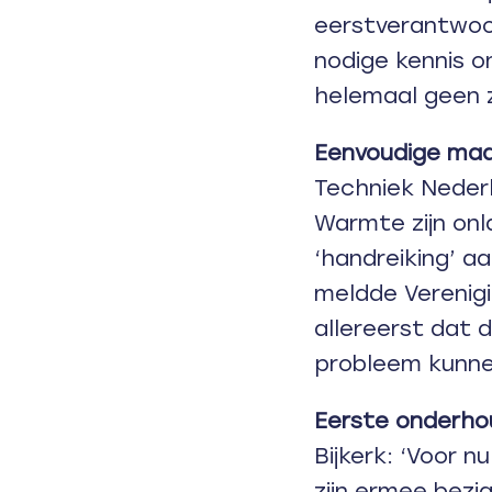
eerstverantwoord
nodige kennis on
helemaal geen z
Eenvoudige maa
Techniek Neder
Warmte zijn on
‘handreiking’ 
meldde Verenigi
allereerst dat
probleem kunne
Eerste onderho
Bijkerk: ‘Voor 
zijn ermee bezig