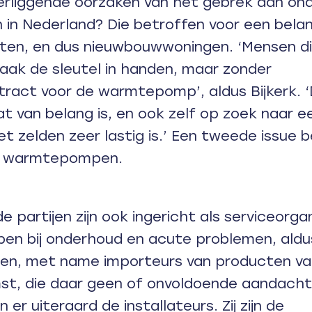
derliggende oorzaken van het gebrek aan on
 Nederland? Die betroffen voor een belangr
aten, en dus nieuwbouwwoningen. ‘Mensen di
vaak de sleutel in handen, maar zonder
ract voor de warmtepomp’, aldus Bijkerk. 
t van belang is, en ook zelf op zoek naar ee
et zelden zeer lastig is.’ Een tweede issue 
an warmtepompen.
partijen zijn ook ingericht als serviceorga
pen bij onderhoud en acute problemen, aldus
tijen, met name importeurs van producten v
mst, die daar geen of onvoldoende aandacht
 er uiteraard de installateurs. Zij zijn de