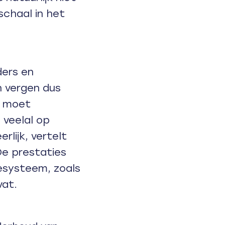
chaal in het
ers en
 vergen dus
t moet
 veelal op
lijk, vertelt
De prestaties
esysteem, zoals
vat.