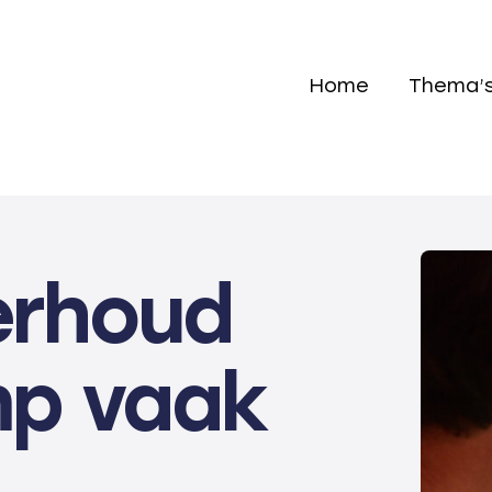
Home
Thema’
erhoud
p vaak