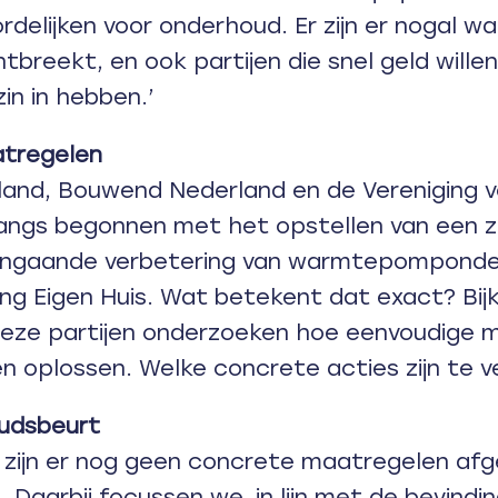
elijken voor onderhoud. Er zijn er nogal wat
tbreekt, en ook partijen die snel geld wille
in in hebben.’
tregelen
land, Bouwend Nederland en de Vereniging 
langs begonnen met het opstellen van een
aangaande verbetering van warmtepomponde
ng Eigen Huis. Wat betekent dat exact? Bijk
 deze partijen onderzoeken hoe eenvoudige 
n oplossen. Welke concrete acties zijn te 
udsbeurt
nu zijn er nog geen concrete maatregelen af
. Daarbij focussen we, in lijn met de bevindi