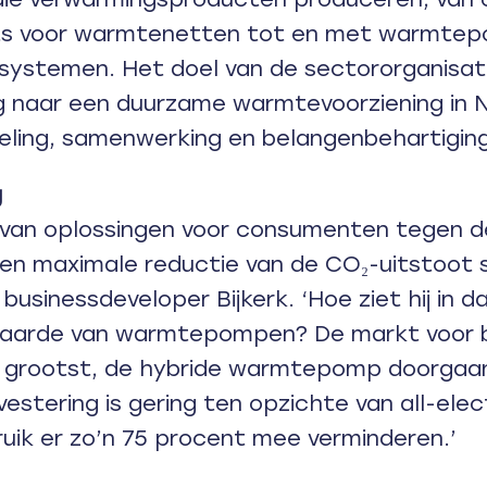
ts voor warmtenetten tot en met warmte
ystemen. Het doel van de sectororganisatie
g naar een duurzame warmtevoorziening in 
eling, samenwerking en belangenbehartiging
g
 van oplossingen voor consumenten tegen d
een maximale reductie van de CO₂-uitstoot s
 businessdeveloper Bijkerk. ‘Hoe ziet hij in 
aarde van warmtepompen? De markt voor 
t grootst, de hybride warmtepomp doorgaa
vestering is gering ten opzichte van all-elec
ruik er zo’n 75 procent mee verminderen.’