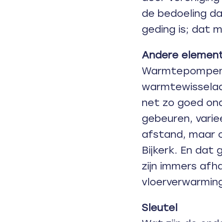
de bedoeling d
geding is; dat m
Andere elemen
Warmtepompen z
warmtewisselaa
net zo goed on
gebeuren, varie
afstand, maar c
Bijkerk. En dat
zijn immers afh
vloerverwarming
Sleutel