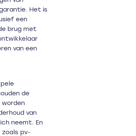
garantie. Het is
usief een
de brug met
ontwikkelaar
eren van een
mpele
shouden de
s worden
derhoud van
zich neemt. En
 zoals pv-