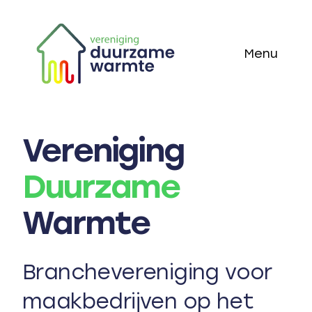
Skip
to
Menu
content
Home
Thema’s
Vereniging
Duurzame
Technieken
Warmte
Actueel
Over ons
Branchevereniging voor
maakbedrijven op het