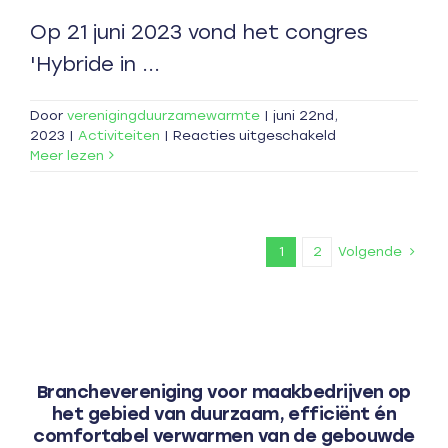
Op 21 juni 2023 vond het congres
'Hybride in ...
Door
verenigingduurzamewarmte
|
juni 22nd,
voor
2023
|
Activiteiten
|
Reacties uitgeschakeld
Congres
Meer lezen
Hybride
in
de
warmtetransitie
Volgende
1
2
de
vragen
beantwoord
Branchevereniging voor maakbedrijven op
het gebied van duurzaam, efficiënt én
comfortabel verwarmen van de gebouwde