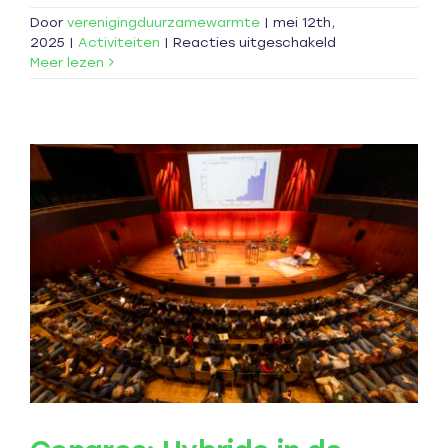
Door
verenigingduurzamewarmte
|
mei 12th,
voor
2025
|
Activiteiten
|
Reacties uitgeschakeld
(Mini)
Meer lezen
seminar:
Speciaal
voor
woningcorporat