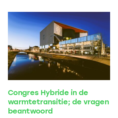
warmtetransitie
in
de
nieuwe
politieke
context
Congres Hybride in de
warmtetransitie; de vragen
beantwoord