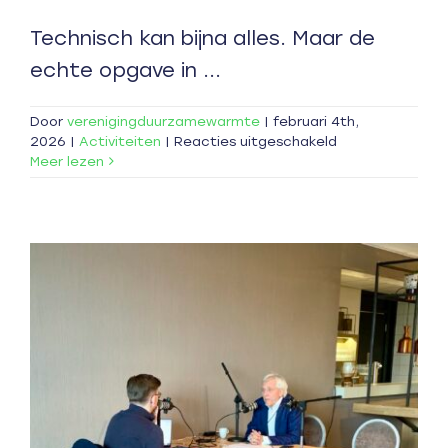
Technisch kan bijna alles. Maar de
echte opgave in ...
Door
verenigingduurzamewarmte
|
februari 4th,
voor
2026
|
Activiteiten
|
Reacties uitgeschakeld
Nieuw
Meer lezen
tijdperk
breekt
aan
voor
installatiesecto