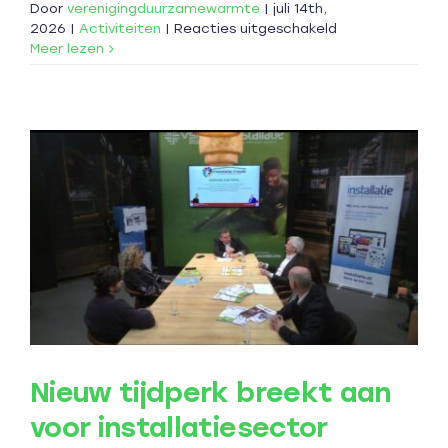
Door
verenigingduurzamewarmte
|
juli 14th,
voor
2026
|
Activiteiten
|
Reacties uitgeschakeld
Nationaal
Meer lezen
Warmte
Congres
Nieuw tijdperk breekt aan
voor installatiesector