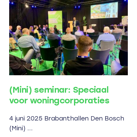
opties
openhoudt
(Mini) seminar: Speciaal
voor woningcorporaties
4 juni 2025 Brabanthallen Den Bosch
(Mini) ...