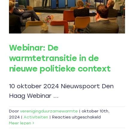
Webinar: De
warmtetransitie in de
nieuwe politieke context
10 oktober 2024 Nieuwspoort Den
Haag Webinar ...
Door
verenigingduurzamewarmte
|
oktober 10th,
voor
2024
|
Activiteiten
|
Reacties uitgeschakeld
Webinar:
Meer lezen
De