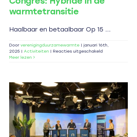
Congres: Hybride in de
warmtetransitie
Haalbaar en betaalbaar Op 15 ...
Door
verenigingduurzamewarmte
|
januari 16th,
voor
2025
|
Activiteiten
|
Reacties uitgeschakeld
Congres:
Meer lezen
Hybride
in
de
warmtetransitie