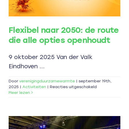
Flexibel naar 2050: de route
die alle opties openhoudt
9 oktober 2025 Van der Valk
Eindhoven ...
Door
verenigingduurzamewarmte
|
september 19th,
voor
2025
|
Activiteiten
|
Reacties uitgeschakeld
Flexibel
Meer lezen
naar
2050:
de
route
die
alle