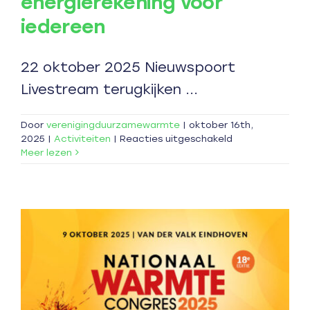
energierekening voor
iedereen
22 oktober 2025 Nieuwspoort
Livestream terugkijken ...
Door
verenigingduurzamewarmte
|
oktober 16th,
voor
2025
|
Activiteiten
|
Reacties uitgeschakeld
Verkiezingsdeba
Meer lezen
Een
betaalbare
voorspelbare
energierekening
voor
iedereen