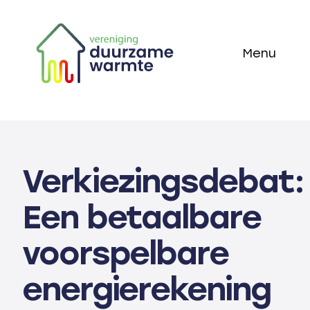
Skip
to
Menu
content
Home
Thema’s
Verkiezingsdebat:
Technieken
Een betaalbare
Actueel
voorspelbare
Over ons
energierekening