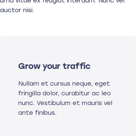
urna vitae ex feugiat interdum. Nunc vel
auctor nisi.
Grow your traffic
Nullam et cursus neque, eget
fringilla dolor, curabitur ac leo
nunc. Vestibulum et mauris vel
ante finibus.