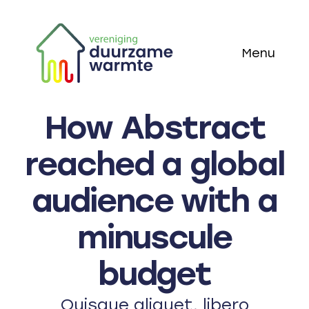
Skip
to
Menu
content
Home
How Abstract
Thema’s
reached a global
Technieken
audience with a
Actueel
minuscule
Over ons
budget
Quisque aliquet, libero