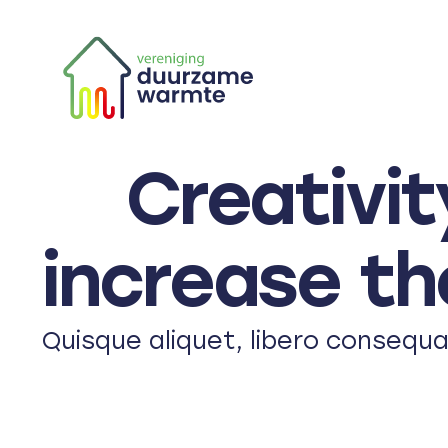
Skip
to
content
Creativit
increase th
Quisque aliquet, libero consequ