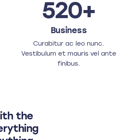
520+
Business
Curabitur ac leo nunc.
Vestibulum et mauris vel ante
finibus.
ith the
erything