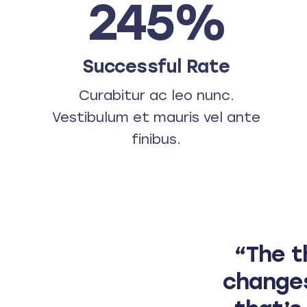
245%
Successful Rate
Curabitur ac leo nunc.
Vestibulum et mauris vel ante
finibus.
“The t
changes