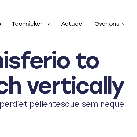
s
Technieken
Actueel
Over ons
isferio to
h vertically
imperdiet pellentesque sem neque