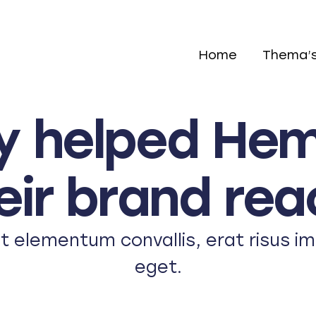
Home
Thema’
y helped Hem
eir brand reac
at elementum convallis, erat risus 
eget.