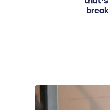
that’s
break 