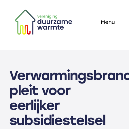
Skip
to
Menu
content
Home
Thema’s
Verwarmingsbran
Technieken
pleit voor
Actueel
eerlijker
Over ons
subsidiestelsel