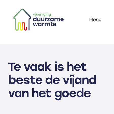
Skip
to
Menu
content
Home
Thema’s
Te vaak is het
Technieken
beste de vijand
Actueel
van het goede
Over ons