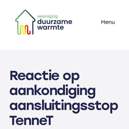
Skip
to
Menu
content
Home
Thema’s
Reactie op
Technieken
aankondiging
Actueel
aansluitingsstop
Over ons
TenneT