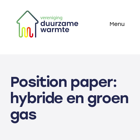
Skip
to
Menu
content
Home
Thema’s
Position paper:
Technieken
hybride en groen
Actueel
gas
Over ons