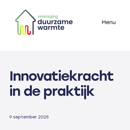
Skip
to
Menu
content
Home
Thema’s
Innovatiekracht
Technieken
in de praktijk
Actueel
Over ons
9 september 2025