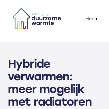
Skip
to
Menu
content
Home
Thema’s
Hybride
Technieken
verwarmen:
Actueel
meer mogelijk
Over ons
met radiatoren