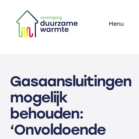
Skip
to
Menu
content
Home
Thema’s
Gasaansluitingen
Technieken
mogelijk
Actueel
behouden:
Over ons
‘Onvoldoende